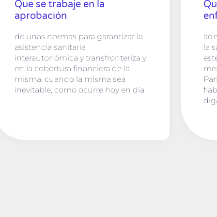
Que se trabaje en la
Qu
aprobación
en
de unas normas para garantizar la
adm
asistencia sanitaria
la 
interautonómica y transfronteriza y
est
en la cobertura financiera de la
men
misma, cuando la misma sea
Par
inevitable, como ocurre hoy en día.
fia
dig