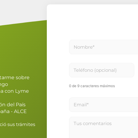
Nombre
*
Teléfono
ntarme sobre
engo
0 de 9 caracteres máximos
ma con Lyme
Email
*
ón del País
paña - ALCE
Tus
ció sus trámites
comentarios