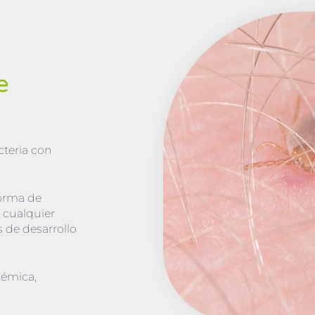
e
cteria con
forma de
 cualquier
 de desarrollo
témica,